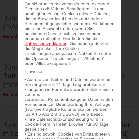
GmbH arbeitet mit verschiedenen externen
Diensten (zB Videos, Schriftarten,...) und
benötigt auch sog. Cookies (kleine Dateien,
Bürokoordination & Qualitätssicherung
die im Browser lokal bei den nutzenden
Personen abgespeichert werden). Sie können
(m/w/d) 37h
hier eine Auswahl treffen, wenn Sie
bestimmte Dienste nicht zulassen oder
(Bürokoordination
Mehr darüber erfahren
›
erlauben möchten. Hier finden Sie die
&
Datenschutzerklärung
. Sie haben jederzeit
Qualitätssicherung
die Möglichkeit, Ihre Cookie-
(m/w/d)
Einstellungen anzupassen. Nutzen Sie dafür
37h)
die Optionen "Einstellungen", "Ablehnen"
oder "Alles akzeptieren".
Bürokoordination mit Schwerpunkt
Hinweise:
Betriebliches Gesundheitsmanagement
• Aufrufe von Seiten und Dateien werden am
(m/w/d) 37h
Server generell 14 Tage lang protokolliert.
• Eingaben in Formulare werden elektronisch
(Bürokoordination
von uns
Mehr darüber erfahren
›
mit
verarbeitet. Personenbezogene Daten in den
Schwerpunkt
Formularen zur Beantwortung Ihrer Anfrage
Betriebliches
((vor-)vertragliche Kommunikation werden
Gesundheitsmanagement
iSd Art 6 Abs 2 lit b DSGVO) verarbeitet.
(m/w/d)
• Ihre Datenschutz-Entscheidung wird in
37h)
Kund:innenservice – Schwerpunkt Kinder
Cookie-Form in Ihrem Browser für 90 Tage
gespeichert.
mit erhöhtem Betreuungsbedarf (m/w/d)
• Es sind sowohl Cookies von Drittanbietern
als auch eigene Cookies im Einsatz - die