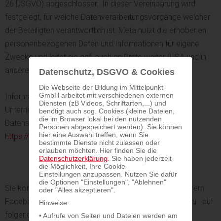
26 DSGVO) abgeschlossen. In dieser Vereinbarung wird
festgelegt, für welche Datenverarbeitungsvorgänge welcher
der Beteiligten verantwortlich ist. Meta nutzt die erhobenen
personenbezogenen Daten und Informationen für eigene
Zwecke und leitet sie ggf. auch an Dritte weiter (USA und in
andere Drittländer).
Datenschutz, DSGVO & Cookies
Die Webseite der Bildung im Mittelpunkt
GmbH arbeitet mit verschiedenen externen
Informationen zu den Datenverarbeitungen des
Diensten (zB Videos, Schriftarten,...) und
Unternehmens Meta entnehmen Sie bitte der
benötigt auch sog. Cookies (kleine Dateien,
die im Browser lokal bei den nutzenden
Datenschutzerklärung des Unternehmens:
Personen abgespeichert werden). Sie können
hier eine Auswahl treffen, wenn Sie
https://www.facebook.com/about/privacy/
.
bestimmte Dienste nicht zulassen oder
erlauben möchten. Hier finden Sie die
Datenschutzerklärung
. Sie haben jederzeit
die Möglichkeit, Ihre Cookie-
Einstellungen anzupassen. Nutzen Sie dafür
die Optionen "Einstellungen", "Ablehnen"
Sie können Ihre Werbeeinstellungen selbstständig in Ihrem
oder "Alles akzeptieren".
Facebook-Nutzer-Account anpassen. Klicken Sie hierzu auf
Hinweise:
folgenden Link und loggen Sie sich ein:
• Aufrufe von Seiten und Dateien werden am