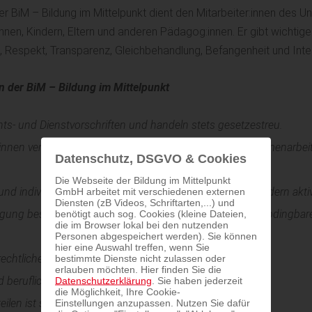
r BiM – Bildung im Mittelpunkt dient den Mitarbeiter:innen des 
nnen, Kindern, Eltern und anderen Pädagog:innen. Er gibt wichtige
Respekt, Transparenz, Gleichbehandlung, Befangenheit und Inte
n der BiM – Bildung im Mittelpunkt
hts- und Dienstvorschriften und handeln stets gesetzestreu.
r:innen verschreiben sich der fairen und ethischen Zusammenarbe
Datenschutz, DSGVO & Cookies
Die Webseite der Bildung im Mittelpunkt
GmbH arbeitet mit verschiedenen externen
nd individuelle Persönlichkeit aller Menschen und verhindern akti
Diensten (zB Videos, Schriftarten,...) und
benötigt auch sog. Cookies (kleine Dateien,
ingung bestmöglicher Leistung und Transparenz sind unabdingba
die im Browser lokal bei den nutzenden
Personen abgespeichert werden). Sie können
hier eine Auswahl treffen, wenn Sie
bestimmte Dienste nicht zulassen oder
chtliche Delikte sind verboten.
erlauben möchten. Hier finden Sie die
Datenschutzerklärung
. Sie haben jederzeit
d berufliche Interessen.
die Möglichkeit, Ihre Cookie-
Einstellungen anzupassen. Nutzen Sie dafür
ilen ist strengstens untersagt.