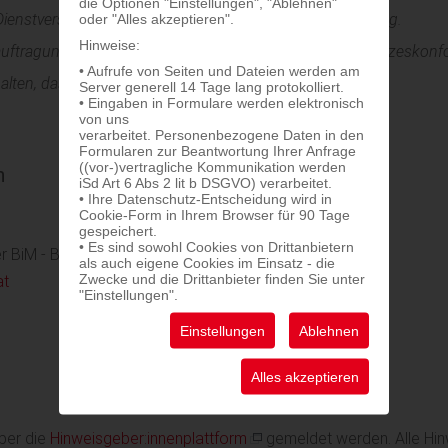
die Optionen "Einstellungen", "Ablehnen"
oder "Alles akzeptieren".
e Dienstverschwiegenheit und Datenschutzgrundverordnung.
Hinweise:
uftragungen und Einkauf erfolgen transparent und gesetzeskonf
• Aufrufe von Seiten und Dateien werden am
alten, das den hier angeführten Punkten widerspricht.
Server generell 14 Tage lang protokolliert.
• Eingaben in Formulare werden elektronisch
von uns
verarbeitet. Personenbezogene Daten in den
Formularen zur Beantwortung Ihrer Anfrage
((vor-)vertragliche Kommunikation werden
n
iSd Art 6 Abs 2 lit b DSGVO) verarbeitet.
• Ihre Datenschutz-Entscheidung wird in
Cookie-Form in Ihrem Browser für 90 Tage
gespeichert.
• Es sind sowohl Cookies von Drittanbietern
 BiM - Bildung im Mittelpunkt
als auch eigene Cookies im Einsatz - die
Zwecke und die Drittanbieter finden Sie unter
at
"Einstellungen".
Einstellungen
Ablehnen
Alles akzeptieren
ber die
Hinweisgeber:innenplattform
gemeldet werden. Alle Hin