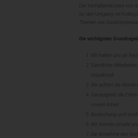
Der Verhaltenskodex von de
für den Umgang mit Kolleg:i
Themen wie Gesetzestreue, 
Die wichtigsten Grundregel
Wir halten uns an Rec
Sämtlicher Mitarbeite
respektvoll.
Wir achten die Würde u
Genauigkeit, die Erbr
unsere Arbeit.
Bestechung und strafre
Wir trennen private un
Die Annahme von Vorte