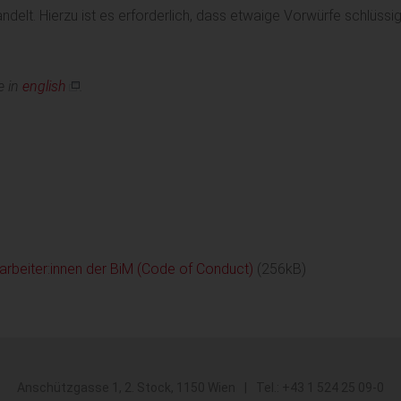
andelt. Hierzu ist es erforderlich, dass etwaige Vorwürfe schlüss
e in
english
.
arbeiter:innen der BiM (Code of Conduct)
(256kB)
Bildung
Austria
Anschützgasse 1
, 2. Stock,
1150
Wien
|
Tel.: +43 1 524 25 09-0