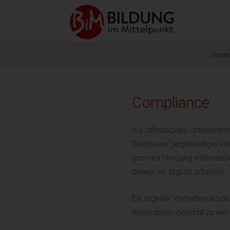
Barrierefreie
Hau
Bedienung
der
Webseite
Unser
Compliance
Als öffentliches Unternehm
Werte wie gegenseitiger Res
unseren Umgang miteinander
denen wir täglich arbeiten.
Ein eigener Verhaltenskodex
Ansprüchen gerecht zu wer