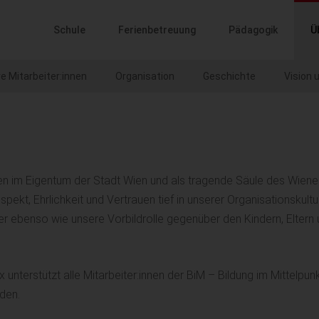
ptnavigation
Schule
Ferienbetreuung
Pädagogik
Ü
e Mitarbeiter:innen
Organisation
Geschichte
Vision 
en im Eigentum der Stadt Wien und als tragende Säule des Wiene
pekt, Ehrlichkeit und Vertrauen tief in unserer Organisationskultu
 ebenso wie unsere Vorbildrolle gegenüber den Kindern, Eltern 
 unterstützt alle Mitarbeiter:innen der BiM – Bildung im Mittelpun
den.