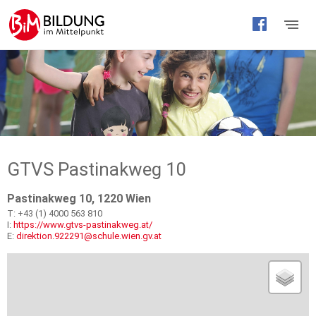
Barrierefreie
Bedienung
der
Webseite
GTVS Pastinakweg 10
Pastinakweg 10, 1220 Wien
T: +43 (1) 4000 563 810
I:
https://www.gtvs-pastinakweg.at/
E:
direktion.922291@schule.wien.gv.at