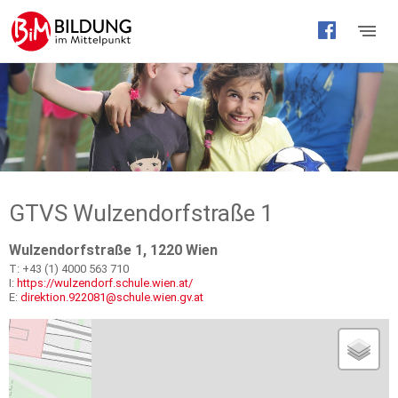
Barrierefreie
Bedienung
der
Webseite
GTVS Wulzendorfstraße 1
Wulzendorfstraße 1, 1220 Wien
T: +43 (1) 4000 563 710
I:
https://wulzendorf.schule.wien.at/
E:
direktion.922081@schule.wien.gv.at