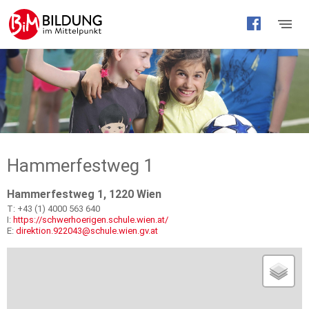
Barrierefreie
Bedienung
der
Webseite
Hammerfestweg 1
Hammerfestweg 1, 1220 Wien
T: +43 (1) 4000 563 640
I:
https://schwerhoerigen.schule.wien.at/
E:
direktion.922043@schule.wien.gv.at