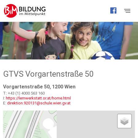
Barrierefreie
Bedienung
der
Webseite
GTVS Vorgartenstraße 50
Vorgartenstraße 50, 1200 Wien
T: +43 (1) 4000 563 160
I:
https://lernwerkstatt.or.at/home.html
E:
direktion.920131@schule.wien.gv.at