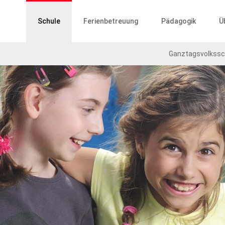
ptnavigation
Schule
Ferienbetreuung
Pädagogik
Ü
Ganztagsvolkssc