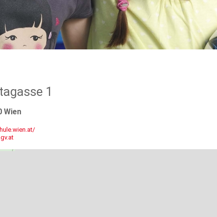
agasse 1
0 Wien
ule.wien.at/
gv.at