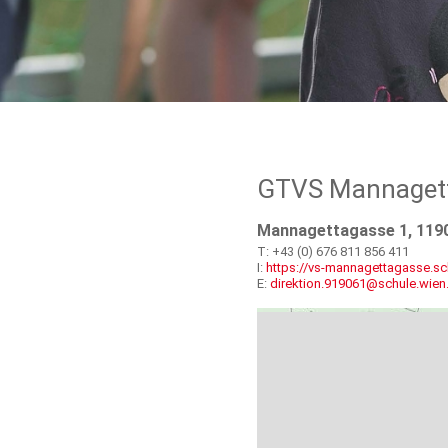
GTVS Mannagett
Mannagettagasse 1, 119
T: +43 (0) 676 811 856 411
I:
https://vs-mannagettagasse.sch
E:
direktion.919061@schule.wien.