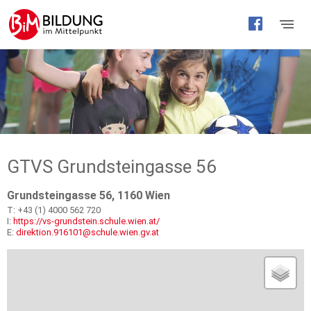
Barrierefreie
Bedienung
der
Webseite
GTVS Grundsteingasse 56
Grundsteingasse 56, 1160 Wien
T: +43 (1) 4000 562 720
I:
https://vs-grundstein.schule.wien.at/
E:
direktion.916101@schule.wien.gv.at