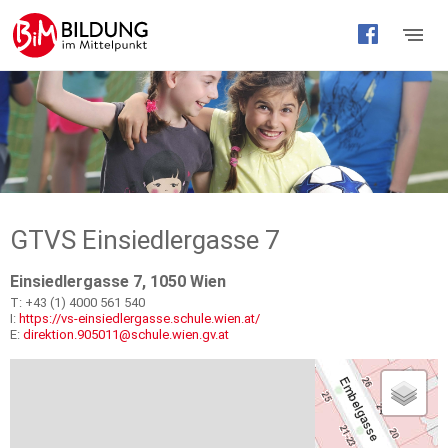
Barrierefreie
Bedienung
der
Webseite
GTVS Einsiedlergasse 7
Einsiedlergasse 7, 1050 Wien
T: +43 (1) 4000 561 540
I:
https://vs-einsiedlergasse.schule.wien.at/
E:
direktion.905011@schule.wien.gv.at