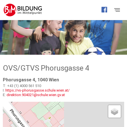
Barrierefreie
Bedienung
der
Webseite
OVS/GTVS Phorusgasse 4
Phorusgasse 4, 1040 Wien
T: +43 (1) 4000 561 510
I:
https://vs-phorusgasse.schule.wien.at/
E:
direktion.904021@schule.wien.gv.at