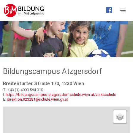
Barrierefreie
Bedienung
der
Webseite
Bildungscampus Atzgersdorf
Breitenfurter Straße 170, 1230 Wien
T: +43 (1) 4000 564 310
I:
https://bildungscampus-atzgersdorf.schule.wien.at/volksschule
E:
direktion.923281@schule.wien.gv.at