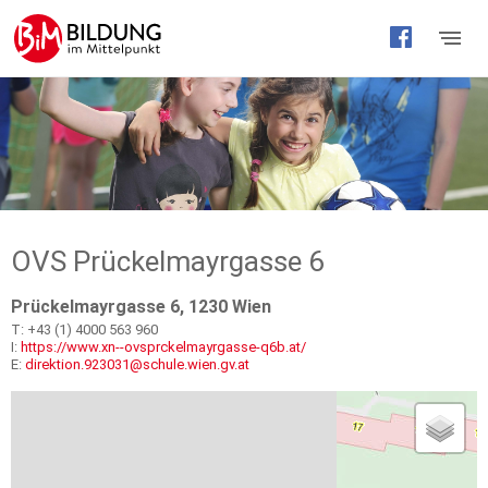
Barrierefreie
Bedienung
der
Webseite
OVS Prückelmayrgasse 6
Prückelmayrgasse 6, 1230 Wien
T: +43 (1) 4000 563 960
I:
https://www.xn--ovsprckelmayrgasse-q6b.at/
E:
direktion.923031@schule.wien.gv.at