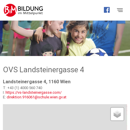
Barrierefreie
Bedienung
der
Webseite
OVS Landsteinergasse 4
Landsteinergasse 4, 1160 Wien
T: +43 (1) 4000 560 740
I:
https://vs-landsteinergasse.com/
E:
direktion.916061@schule.wien.gv.at