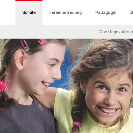
ptnavigation
Schule
Ferienbetreuung
Pädagogik
Ü
Ganztagsvolkssc