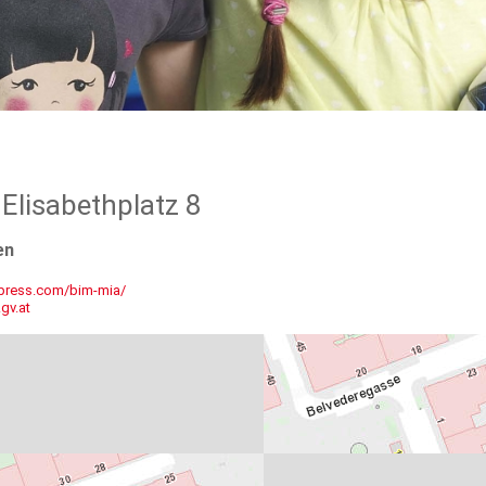
 Elisabethplatz 8
en
dpress.com/bim-mia/
gv.at