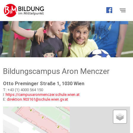
Barrierefreie
Bedienung
der
Webseite
Bildungscampus Aron Menczer
Otto Preminger Straße 1, 1030 Wien
T: +43 (1) 4000 564 150
I:
https://campusaronmenczer.schule.wien.at
E:
direktion.903161@schule.wien.gv.at