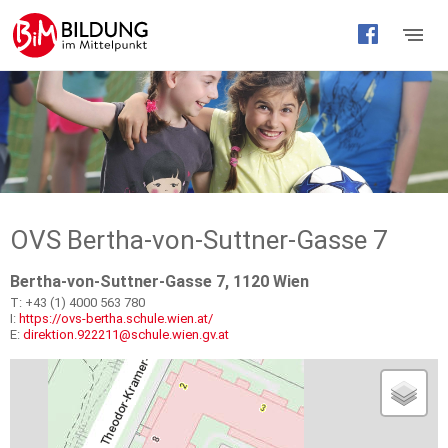
Barrierefreie
Bedienung
der
Webseite
OVS Bertha-von-Suttner-Gasse 7
Bertha-von-Suttner-Gasse 7, 1120 Wien
T: +43 (1) 4000 563 780
I:
https://ovs-bertha.schule.wien.at/
E:
direktion.922211@schule.wien.gv.at