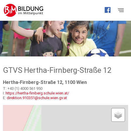
Barrierefreie
Bedienung
der
Webseite
GTVS Hertha-Firnberg-Straße 12
Hertha-Firnberg-Straße 12, 1100 Wien
T: +43 (1) 4000 561 950
I:
https://hertha-firnberg.schule.wien.at/
E:
direktion.910351@schule.wien.gv.at