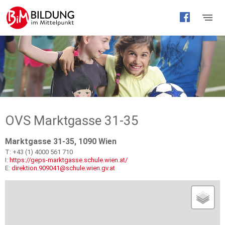
Barrierefreie
Bedienung
der
Webseite
OVS Marktgasse 31-35
Marktgasse 31-35, 1090 Wien
T: +43 (1) 4000 561 710
I:
https://geps-marktgasse.schule.wien.at/
E:
direktion.909041@schule.wien.gv.at