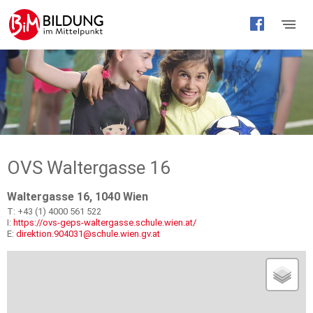
Barrierefreie
Bedienung
der
Webseite
OVS Waltergasse 16
Waltergasse 16, 1040 Wien
T: +43 (1) 4000 561 522
I:
https://ovs-geps-waltergasse.schule.wien.at/
E:
direktion.904031@schule.wien.gv.at