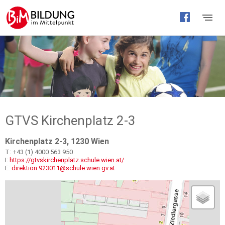
Barrierefreie
Bedienung
der
Webseite
GTVS Kirchenplatz 2-3
Kirchenplatz 2-3, 1230 Wien
T: +43 (1) 4000 563 950
I:
https://gtvskirchenplatz.schule.wien.at/
E:
direktion.923011@schule.wien.gv.at