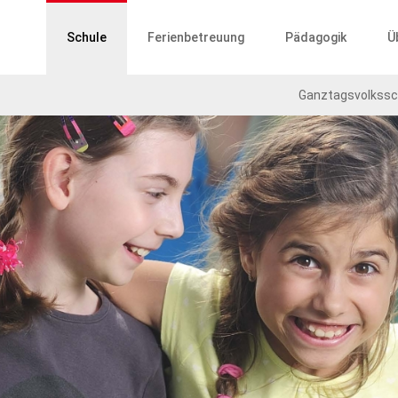
ptnavigation
Schule
Ferienbetreuung
Pädagogik
Ü
Ganztagsvolkssc